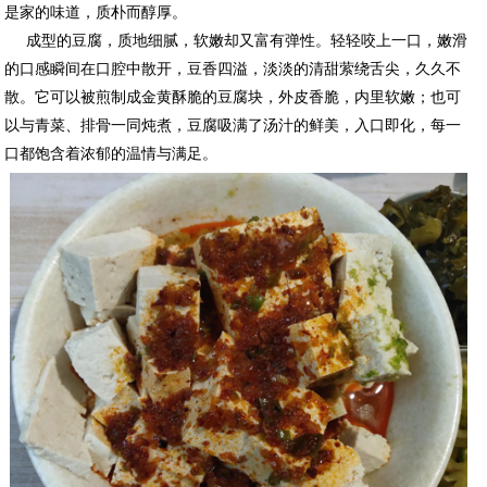
是家的味道，质朴而醇厚。
成型的豆腐，质地细腻，软嫩却又富有弹性。轻轻咬上一口，嫩滑
的口感瞬间在口腔中散开，豆香四溢，淡淡的清甜萦绕舌尖，久久不
散。它可以被煎制成金黄酥脆的豆腐块，外皮香脆，内里软嫩；也可
以与青菜、排骨一同炖煮，豆腐吸满了汤汁的鲜美，入口即化，每一
口都饱含着浓郁的温情与满足。