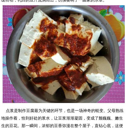
缓转动，乳白的豆汁流淌而出，仿佛奏响了一曲家的乐章。
点浆是制作豆腐最为关键的环节，也是一场神奇的蜕变。父母熟练
地操作着，恰到好处的浆水，让豆浆渐渐凝固，变成了颤巍巍、嫩生
生的豆花。那一瞬间，浓郁的豆香弥漫在整个屋子，直钻心底，这便