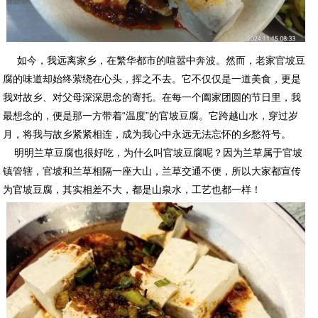
如今，我远离家乡，在繁华都市的喧嚣中奔波。然而，老家官坡豆
腐的味道却始终萦绕在心头，挥之不去。它不仅仅是一道美食，更是
我对故乡、对父母深深思念的寄托。在每一个阖家团圆的节日里，我
最想念的，便是那一方带着“温度”的官坡豆腐。它跨越山水，穿过岁
月，将我与故乡紧紧相连，成为我心中永远无法忘怀的乡愁符号。
明明兰草豆腐也很好吃，为什么叫官坡豆腐呢？因为兰草属于官坡
镇管辖，官坡和兰草相隔一座大山，兰草交通不便，所以大家都宣传
为官坡豆腐，其实相差不大，都是山泉水，工艺也都一样！