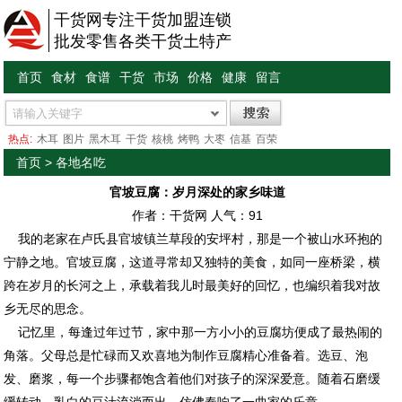
干货网专注干货加盟连锁
批发零售各类干货土特产
首页
食材
食谱
干货
市场
价格
健康
留言
热点:
木耳
图片
黑木耳
干货
核桃
烤鸭
大枣
信基
百荣
首页
>
各地名吃
官坡豆腐：岁月深处的家乡味道
作者：干货网 人气：
91
我的老家在卢氏县官坡镇兰草段的安坪村，那是一个被山水环抱的
宁静之地。官坡豆腐，这道寻常却又独特的美食，如同一座桥梁，横
跨在岁月的长河之上，承载着我儿时最美好的回忆，也编织着我对故
乡无尽的思念。
记忆里，每逢过年过节，家中那一方小小的豆腐坊便成了最热闹的
角落。父母总是忙碌而又欢喜地为制作豆腐精心准备着。选豆、泡
发、磨浆，每一个步骤都饱含着他们对孩子的深深爱意。随着石磨缓