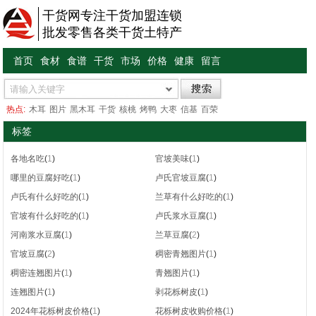
干货网专注干货加盟连锁
批发零售各类干货土特产
首页
食材
食谱
干货
市场
价格
健康
留言
热点:
木耳
图片
黑木耳
干货
核桃
烤鸭
大枣
信基
百荣
标签
各地名吃
(
1
)
官坡美味
(
1
)
哪里的豆腐好吃
(
1
)
卢氏官坡豆腐
(
1
)
卢氏有什么好吃的
(
1
)
兰草有什么好吃的
(
1
)
官坡有什么好吃的
(
1
)
卢氏浆水豆腐
(
1
)
河南浆水豆腐
(
1
)
兰草豆腐
(
2
)
官坡豆腐
(
2
)
稠密青翘图片
(
1
)
稠密连翘图片
(
1
)
青翘图片
(
1
)
连翘图片
(
1
)
剥花栎树皮
(
1
)
2024年花栎树皮价格
(
1
)
花栎树皮收购价格
(
1
)