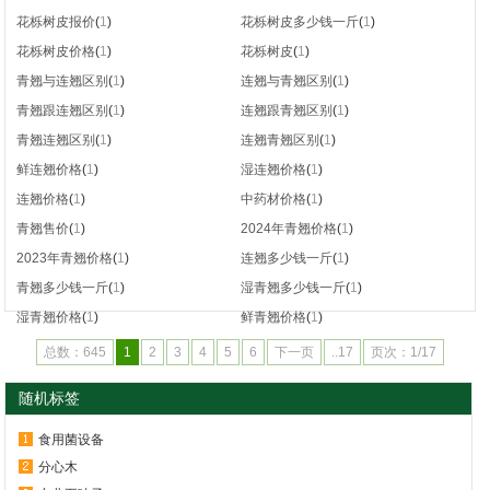
花栎树皮报价
(
1
)
花栎树皮多少钱一斤
(
1
)
花栎树皮价格
(
1
)
花栎树皮
(
1
)
青翘与连翘区别
(
1
)
连翘与青翘区别
(
1
)
青翘跟连翘区别
(
1
)
连翘跟青翘区别
(
1
)
青翘连翘区别
(
1
)
连翘青翘区别
(
1
)
鲜连翘价格
(
1
)
湿连翘价格
(
1
)
连翘价格
(
1
)
中药材价格
(
1
)
青翘售价
(
1
)
2024年青翘价格
(
1
)
2023年青翘价格
(
1
)
连翘多少钱一斤
(
1
)
青翘多少钱一斤
(
1
)
湿青翘多少钱一斤
(
1
)
湿青翘价格
(
1
)
鲜青翘价格
(
1
)
总数：645
1
2
3
4
5
6
下一页
..17
页次：1/17
随机标签
食用菌设备
分心木