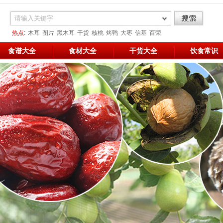
热点:
木耳
图片
黑木耳
干货
核桃
烤鸭
大枣
信基
百荣
枣想核你在一起
食谱大全
食材大全
干货大全
饮食常识