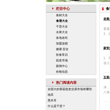
栏目中心
食
食材大全
老黄
食谱大全
干货大全
看看
水果大全
3、
各地名吃
加盟连锁
家常
健康.安全
饮食常识
1、
批发市场
放入
新闻中心
价格信息
五香
热门阅读内容
净，
全国大的香菇批发交易市场有哪些.
八角
地耳
黑木耳
什么是干货？