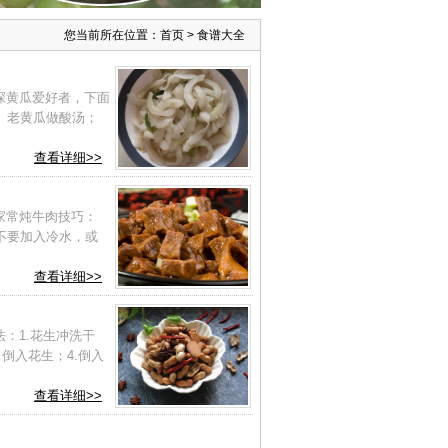
您当前所在位置：
首页
>
食谱大全
深黄瓜爱好者，下面
、老黄瓜做酸汤；
查看详细>>
家常炖牛肉技巧：
不要加入冷水，或
查看详细>>
：1.花生冲洗干
倒入花生；4.倒入
查看详细>>