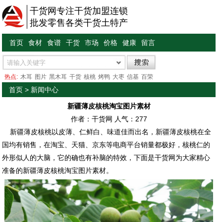
干货网专注干货加盟连锁
批发零售各类干货土特产
首页
食材
食谱
干货
市场
价格
健康
留言
热点:
木耳
图片
黑木耳
干货
核桃
烤鸭
大枣
信基
百荣
首页
>
新闻中心
新疆薄皮核桃淘宝图片素材
作者：干货网 人气：
277
新疆薄皮核桃以皮薄、仁鲜白、味道佳而出名，新疆薄皮核桃在全
国均有销售，在淘宝、天猫、京东等电商平台销量都极好，核桃仁的
外形似人的大脑，它的确也有补脑的特效，下面是干货网为大家精心
准备的新疆薄皮核桃淘宝图片素材。