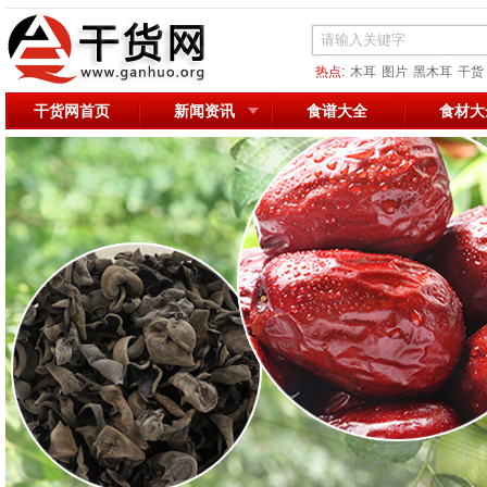
热点:
木耳
图片
黑木耳
干货
枣想核你在一起
干货网首页
新闻资讯
食谱大全
食材大