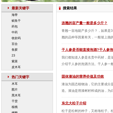
最新关键字
搜索结果
海带
鱿鱼干
连翘的亩产量一般是多少斤？
药包
青翘一亩地能产多少斤？，如果是3-
中药
翘的品种等因素有关，一般坡上抛的
收款码
百合
干人参是否能直接泡酒?干人参
鱼胶
23
我们都知道人参是名贵中药材，是
紫菜
介绍干人参的泡酒方法。干人参一般
皮木耳
固体漆油的营养价值及功效
热门关键字
木耳
漆油为固态植物油，它的主要成分
图片
造。漆油是用漆树籽榨成的油，为白
黑木耳
干货
东北大松子介绍
核桃
松子是松树的种子，又称海松子。
烤鸭