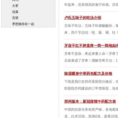
年益寿，也有很高的食疗价值。目前
大枣
信基
卢氏五味子的吃法介绍
百荣
枣想核你在一起
五味子吃法：五味子吃着酸酸的，
来，四个字总结：咬、吸、咽、吐！
牙齿不红不肿直疼一阵一阵地如
牙疼不是病，疼起来要人命！牙疼了
后发展成了牙疼！缓解牙疼方法：1
除湿暖身中草药包配方及价格
下面是我们在郑州某医院分娩后，
民医院共同建设的三甲类医院，知名
郑州版本：新冠疫情
中药
配方表
中国的抗疫任务依然严峻，各地都发
克，白术10克，防风6克，藿香10克