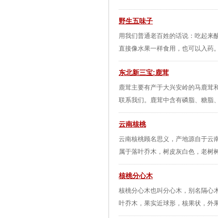
野生五味子
用我们普通老百姓的话说：吃起来酸
直接像水果一样食用，也可以入药。
东北新三宝:鹿茸
鹿茸主要有产于大兴安岭的马鹿茸
联系我们。鹿茸中含有磷脂、糖脂、
云南核桃
云南核桃顾名思义，产地源自于云
属于落叶乔木，树皮灰白色，老树树
核桃分心木
核桃分心木也叫分心木，别名隔心木，
叶乔木，果实近球形，核果状，外果