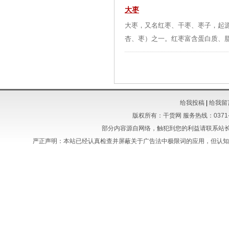
大枣
大枣，又名红枣、干枣、枣子，起源
杏、枣）之一。红枣富含蛋白质、脂
给我投稿
|
给我留
版权所有：干货网 服务热线：0371-5663
部分内容源自网络，触犯到您的利益请联系站长
严正声明：本站已经认真检查并屏蔽关于广告法中极限词的应用，但认知